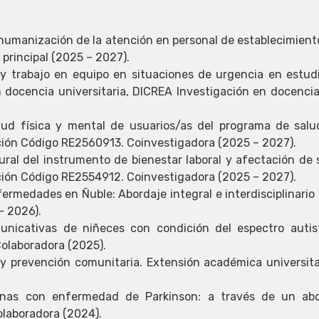
 humanización de la atención en personal de establecimien
principal (2025 – 2027).
 y trabajo en equipo en situaciones de urgencia en estud
 en docencia universitaria, DICREA Investigación en docenc
alud física y mental de usuarios/as del programa de sal
ción Código RE2560913. Coinvestigadora (2025 – 2027).
tural del instrumento de bienestar laboral y afectación de
ción Código RE2554912. Coinvestigadora (2025 – 2027).
ermedades en Ñuble: Abordaje integral e interdisciplinari
– 2026).
unicativas de niñeces con condición del espectro autis
olaboradora (2025).
 y prevención comunitaria. Extensión académica universit
nas con enfermedad de Parkinson: a través de un abord
olaboradora (2024).