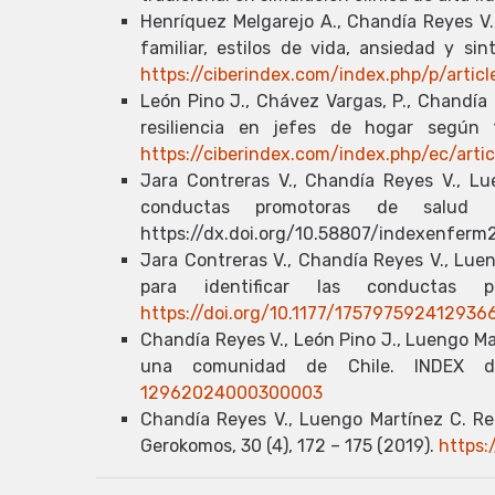
Henríquez Melgarejo A., Chandía Reyes V.,
familiar, estilos de vida, ansiedad y si
https://ciberindex.com/index.php/p/artic
León Pino J., Chávez Vargas, P., Chandía 
resiliencia en jefes de hogar según 
https://ciberindex.com/index.php/ec/arti
Jara Contreras V., Chandía Reyes V., Lue
conductas promotoras de salud 
https://dx.doi.org/10.58807/indexenfer
Jara Contreras V., Chandía Reyes V., Luen
para identificar las conductas p
https://doi.org/10.1177/175797592412936
Chandía Reyes V., León Pino J., Luengo Mar
una comunidad de Chile. INDEX d
12962024000300003
Chandía Reyes V., Luengo Martínez C. Rel
Gerokomos, 30 (4), 172 – 175 (2019).
https: