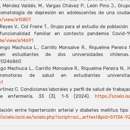
 Méndez Valdés, M., Vargas Chávez P., León Pino J., Grupo
ntomatología de depresión en adolescentes de una ciudad
le/view/e15807
Reyes V., Cid Freire T., Grupo para el estudio de població
funcionalidad familiar en contexto pandemia Covid-19
cle/view/e14691
ngo Machuca L., Carrillo Monsalve R., Riquelme Pereira 
en estudiantes de dos universidades chilenas
m20246860
go Machuca L., Carrillo Monsalve R., Riquelme Pereira N., 
romotoras de salud en estudiantes universitar
61
tínez C. Condiciones laborales y perfil de salud de trabajad
e enfermería, 33 (3), 1-5 (2024).
https://scielo.i
ación entre hipertensión arterial y diabetes mellitus tip
//scielo.isciii.es/scielo.php?script=sci_arttext&pid=S113