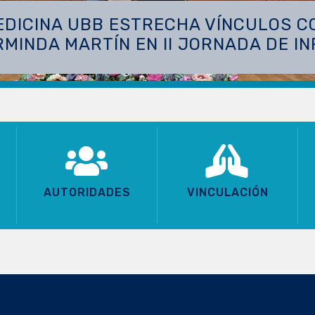
FACSA UBB FORTALECE SU INVES
FONDECYT PO
AUTORIDADES
VINCULACIÓN